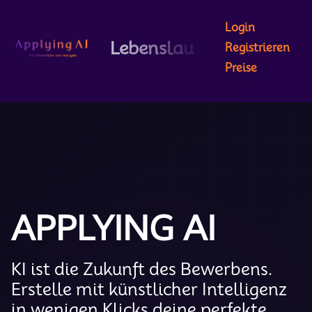
Login
L
e
b
e
n
s
l
a
u
f
-
Registrieren
A
n
a
l
y
s
e
m
i
t
K
I
Preise
APPLYING AI
KI ist die Zukunft des Bewerbens.
Erstelle mit künstlicher Intelligenz
in wenigen Klicks deine perfekte